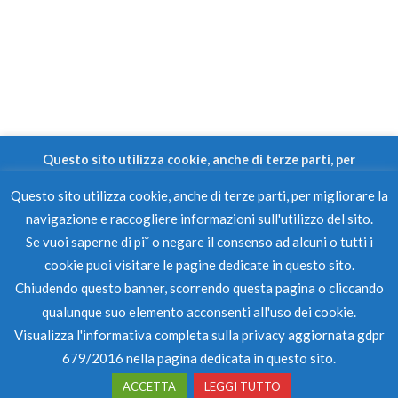
Questo sito utilizza cookie, anche di terze parti, per
migliorare la navigazione e raccogliere informazioni
Questo sito utilizza cookie, anche di terze parti, per migliorare la
sull'utilizzo del sito.
navigazione e raccogliere informazioni sull'utilizzo del sito.
Se vuoi saperne di pi˘ o negare il consenso ad alcuni o tutti i
PRIVACY POLICY
COOKIE POLICY
GDPR POLICY
Se vuoi saperne di pi˘ o negare il consenso ad alcuni o tutti i
cookie puoi visitare le pagine dedicate in questo sito.
Chiudendo questo banner, scorrendo questa pagina o
cookie puoi visitare le pagine dedicate in questo sito.
Autoscuola Serena Agenzia
cliccando qualunque suo elemento acconsenti all'uso dei
Pratiche Auto © 2026 Tutti i
Chiudendo questo banner, scorrendo questa pagina o cliccando
cookie.
diritti riservati - Partita Iva
qualunque suo elemento acconsenti all'uso dei cookie.
Visualizza l'informativa completa sulla privacy aggiornata
06319481211
Visualizza l'informativa completa sulla privacy aggiornata gdpr
gdpr 679/2016 nella pagina dedicata in questo sito.
Powered by
Qomunica
679/2016 nella pagina dedicata in questo sito.
ACCEPT
ACCETTA
LEGGI TUTTO