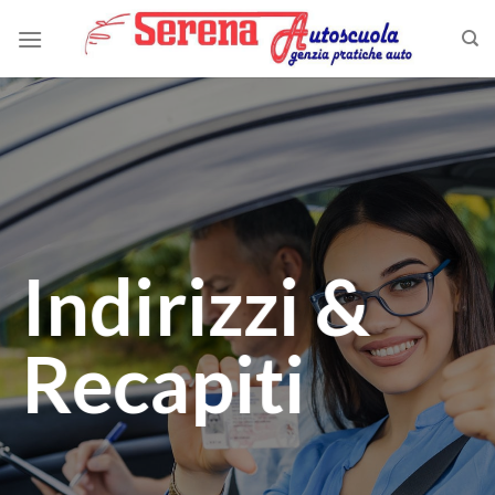
Skip
to
content
Indirizzi &
Recapiti