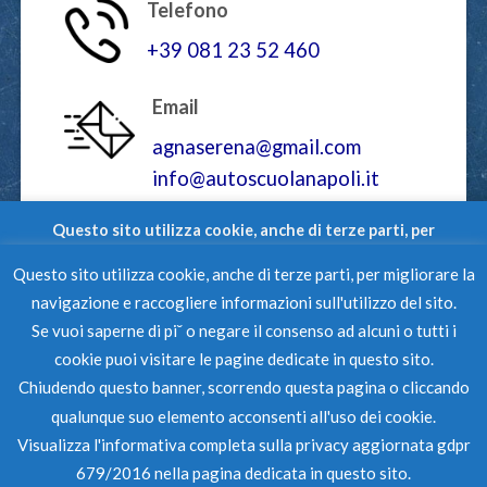
Telefono
+39 081 23 52 460
Email
agnaserena@gmail.com
info@autoscuolanapoli.it
Questo sito utilizza cookie, anche di terze parti, per
migliorare la navigazione e raccogliere informazioni
Questo sito utilizza cookie, anche di terze parti, per migliorare la
sull'utilizzo del sito.
PRIVACY POLICY
COOKIE POLICY
GDPR POLICY
navigazione e raccogliere informazioni sull'utilizzo del sito.
Se vuoi saperne di pi˘ o negare il consenso ad alcuni o tutti i
Se vuoi saperne di pi˘ o negare il consenso ad alcuni o tutti i
cookie puoi visitare le pagine dedicate in questo sito.
Autoscuola Serena Agenzia
Chiudendo questo banner, scorrendo questa pagina o
cookie puoi visitare le pagine dedicate in questo sito.
Pratiche Auto © 2026Tutti i
cliccando qualunque suo elemento acconsenti all'uso dei
diritti riservati - Partita Iva
Chiudendo questo banner, scorrendo questa pagina o cliccando
cookie.
06319481211
qualunque suo elemento acconsenti all'uso dei cookie.
Visualizza l'informativa completa sulla privacy aggiornata
Powered by
Qomunica
Visualizza l'informativa completa sulla privacy aggiornata gdpr
gdpr 679/2016 nella pagina dedicata in questo sito.
679/2016 nella pagina dedicata in questo sito.